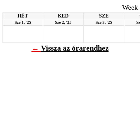
Week 
HÉT
KED
SZE
Sze 1, '25
Sze 2, '25
Sze 3, '25
Sz
←
Vissza az órarendhez