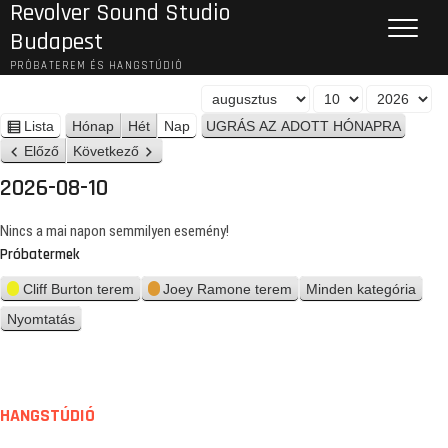
Revolver Sound Studio
Budapest
PRÓBATEREM ÉS HANGSTÚDIÓ
H
N
É
ó
a
v
Lista
Hónap
Hét
Nap
n
n
p
Előző
Következő
é
a
z
2026-08-10
p
e
t
Nincs a mai napon semmilyen esemény!
Próbatermek
Cliff Burton terem
Joey Ramone terem
Minden kategória
Nyomtatás
n
é
z
e
t
HANGSTÚDIÓ