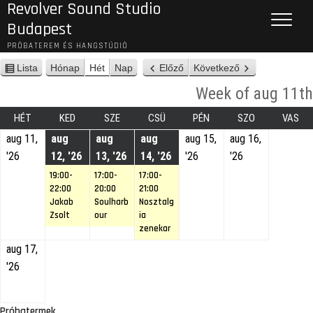
Revolver Sound Studio
Budapest
PRÓBATEREM ÉS HANGSTÚDIÓ
Lista
Hónap
Hét
Nap
Előző
Következő
n
é
Week of aug 11th
z
e
HÉT
KED
SZE
CSÜ
PÉN
SZO
VAS
t
aug 11,
aug
aug
aug
aug 15,
aug 16,
'26
12, '26
13, '26
14, '26
'26
'26
19:00-
17:00-
17:00-
22:00
20:00
21:00
Jakab
Soulharb
Nosztalg
Zsolt
our
ia
zenekar
aug 17,
'26
Próbatermek