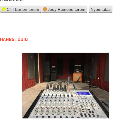
Cliff Burton terem
Joey Ramone terem
Nyomtatás
n
é
z
e
t
HANGSTÚDIÓ