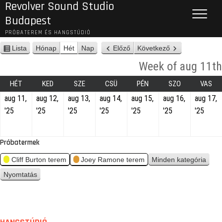
Revolver Sound Studio
Budapest
PRÓBATEREM ÉS HANGSTÚDIÓ
Lista
Hónap
Hét
Nap
Előző
Következő
n
é
Week of aug 11th
z
e
HÉT
KED
SZE
CSÜ
PÉN
SZO
VAS
t
aug 11,
aug 12,
aug 13,
aug 14,
aug 15,
aug 16,
aug 17,
'25
'25
'25
'25
'25
'25
'25
Próbatermek
Cliff Burton terem
Joey Ramone terem
Minden kategória
Nyomtatás
n
é
z
e
t