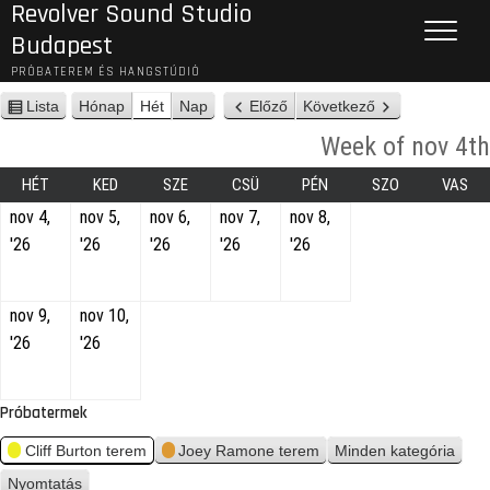
Revolver Sound Studio
Budapest
PRÓBATEREM ÉS HANGSTÚDIÓ
Lista
Hónap
Hét
Nap
Előző
Következő
n
é
Week of nov 4th
z
e
HÉT
KED
SZE
CSÜ
PÉN
SZO
VAS
t
nov 4,
nov 5,
nov 6,
nov 7,
nov 8,
'26
'26
'26
'26
'26
nov 9,
nov 10,
'26
'26
Próbatermek
Cliff Burton terem
Joey Ramone terem
Minden kategória
Nyomtatás
n