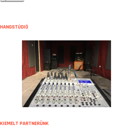
é
z
e
t
HANGSTÚDIÓ
KIEMELT PARTNERÜNK