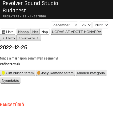
Revolver Sound Studio
Budapest
PRÓBATEREM ÉS HANGSTÚDIÓ
H
N
É
ó
a
v
Lista
Hónap
Hét
Nap
n
n
p
Előző
Következő
é
a
z
2022-12-26
p
e
t
Nincs a mai napon semmilyen esemény!
Próbatermek
Cliff Burton terem
Joey Ramone terem
Minden kategória
Nyomtatás
n
é
z
e
t
HANGSTÚDIÓ