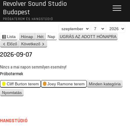
Revolver Sound Studio
Budapest
PRÓBATEREM ÉS HANGSTÚDIÓ
H
N
É
ó
a
v
Lista
Hónap
Hét
Nap
n
n
p
Előző
Következő
é
a
z
2026-09-07
p
e
t
Nincs a mai napon semmilyen esemény!
Próbatermek
Cliff Burton terem
Joey Ramone terem
Minden kategória
Nyomtatás
n
é
z
e
t
HANGSTÚDIÓ