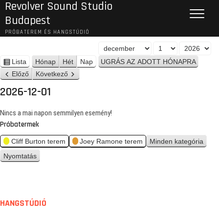
Revolver Sound Studio
Budapest
PRÓBATEREM ÉS HANGSTÚDIÓ
H
N
É
ó
a
v
Lista
Hónap
Hét
Nap
n
n
p
Előző
Következő
é
a
z
2026-12-01
p
e
t
Nincs a mai napon semmilyen esemény!
Próbatermek
Cliff Burton terem
Joey Ramone terem
Minden kategória
Nyomtatás
n
é
z
e
t
HANGSTÚDIÓ