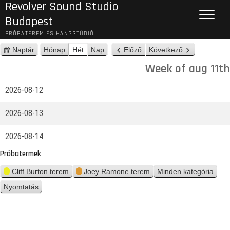
Revolver Sound Studio
Budapest
PRÓBATEREM ÉS HANGSTÚDIÓ
Naptár
Hónap
Hét
Nap
Előző
Következő
n
é
Week of aug 11th
z
e
2026-08-12
t
2026-08-13
2026-08-14
Próbatermek
Cliff Burton terem
Joey Ramone terem
Minden kategória
Nyomtatás
n
é
z
e