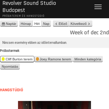
Revolver Sound Studio
Budapest
PRÓBATEREM ÉS HANGSTÚDIÓ
Naptár
Hónap
Hét
Nap
Előző
Következő
n
é
Week of dec 2nd
z
e
Nincsen esemény ebben az időintervallumban.
t
Próbatermek
Cliff Burton terem
Joey Ramone terem
Minden kategória
Nyomtatás
n
é
z
e
t
HANGSTÚDIÓ