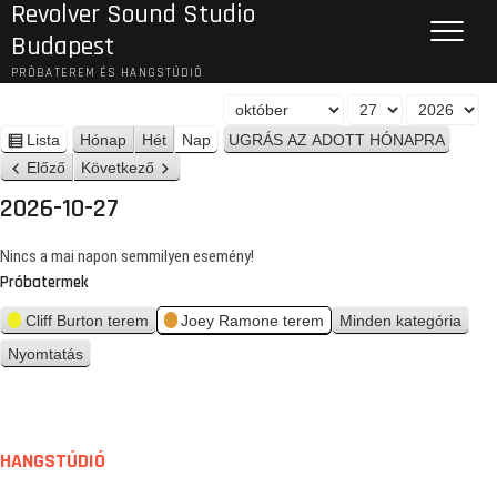
Revolver Sound Studio
Budapest
PRÓBATEREM ÉS HANGSTÚDIÓ
H
N
É
ó
a
v
Lista
Hónap
Hét
Nap
n
n
p
Előző
Következő
é
a
z
2026-10-27
p
e
t
Nincs a mai napon semmilyen esemény!
Próbatermek
Cliff Burton terem
Joey Ramone terem
Minden kategória
Nyomtatás
n
é
z
e
t
HANGSTÚDIÓ