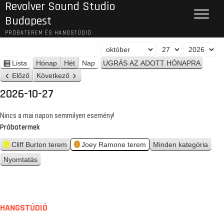
Revolver Sound Studio
Budapest
PRÓBATEREM ÉS HANGSTÚDIÓ
H
N
É
ó
a
v
Lista
Hónap
Hét
Nap
n
n
p
Előző
Következő
é
a
z
2026-10-27
p
e
t
Nincs a mai napon semmilyen esemény!
Próbatermek
Cliff Burton terem
Joey Ramone terem
Minden kategória
Nyomtatás
n
é
z
e
t
HANGSTÚDIÓ