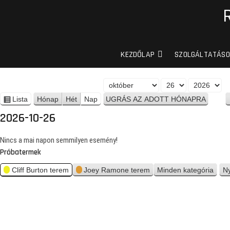
KEZDŐLAP
SZOLGÁLTATÁSO
H
N
É
ó
a
v
Lista
Hónap
Hét
Nap
n
n
p
é
2026-10-26
a
z
p
e
Nincs a mai napon semmilyen esemény!
t
Próbatermek
Cliff Burton terem
Joey Ramone terem
Minden kategória
N