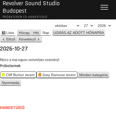
Revolver Sound Studio
Budapest
PRÓBATEREM ÉS HANGSTÚDIÓ
H
N
É
ó
a
v
Lista
Hónap
Hét
Nap
n
n
p
Előző
Következő
é
a
z
2026-10-27
p
e
t
Nincs a mai napon semmilyen esemény!
Próbatermek
Cliff Burton terem
Joey Ramone terem
Minden kategória
Nyomtatás
n
é
z
e
t
HANGSTÚDIÓ