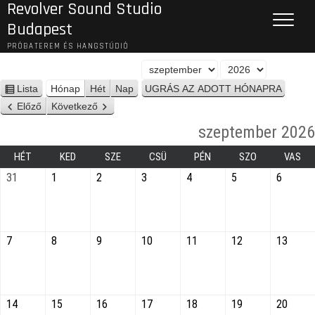
Revolver Sound Studio
Budapest
PRÓBATEREM ÉS HANGSTÚDIÓ
H
É
ó
v
Lista
Hónap
Hét
Nap
n
n
Előző
Következő
é
a
z
szeptember 2026
p
e
t
HÉT
KED
SZE
CSÜ
PÉN
SZO
VAS
31
1
2
3
4
5
6
7
8
9
10
11
12
13
14
15
16
17
18
19
20