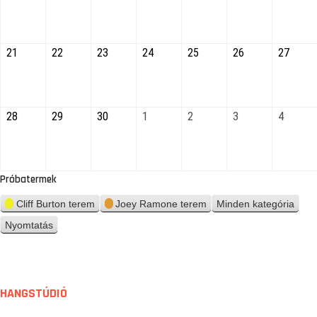
21
22
23
24
25
26
27
28
29
30
1
2
3
4
Próbatermek
Cliff Burton terem
Joey Ramone terem
Minden kategória
Nyomtatás
n
é
z
e
t
HANGSTÚDIÓ