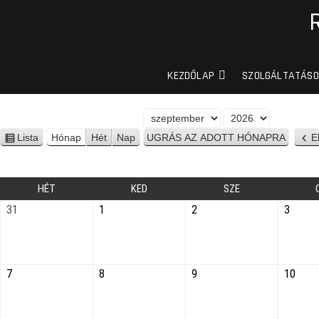
KEZDŐLAP
SZOLGÁLTATÁSO
H
É
ó
v
Lista
Hónap
Hét
Nap
E
n
n
é
a
z
p
e
HÉT
KED
SZE
t
31
1
2
3
7
8
9
10