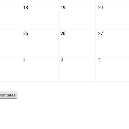
18
19
20
25
26
27
2
3
4
yomtatás
n
é
z
e
t