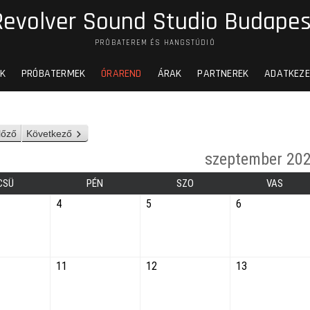
Revolver Sound Studio Budapes
PRÓBATEREM ÉS HANGSTÚDIÓ
K
PRÓBATERMEK
ÓRAREND
ÁRAK
PARTNEREK
ADATKEZE
lőző
Következő
szeptember 20
CSÜ
PÉN
SZO
VAS
4
5
6
11
12
13