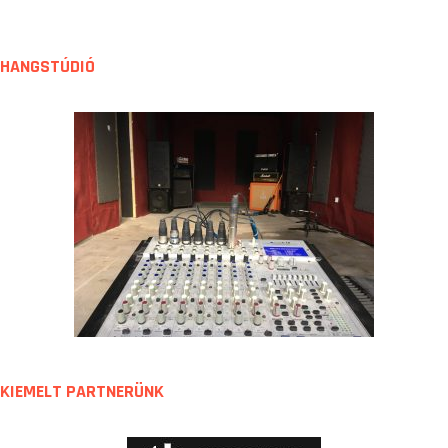
z
e
t
HANGSTÚDIÓ
KIEMELT PARTNERÜNK