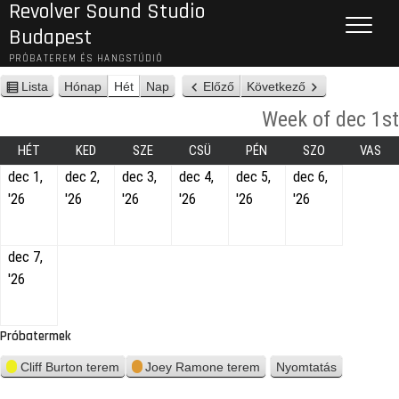
Revolver Sound Studio
Budapest
PRÓBATEREM ÉS HANGSTÚDIÓ
Lista
Hónap
Hét
Nap
Előző
Következő
n
é
Week of dec 1st
z
e
HÉT
KED
SZE
CSÜ
PÉN
SZO
VAS
t
dec 1,
dec 2,
dec 3,
dec 4,
dec 5,
dec 6,
'26
'26
'26
'26
'26
'26
dec 7,
'26
Próbatermek
Cliff Burton terem
Joey Ramone terem
Nyomtatás
n
é