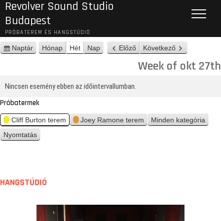
Revolver Sound Studio
Budapest
PRÓBATEREM ÉS HANGSTÚDIÓ
Naptár
Hónap
Hét
Nap
Előző
Következő
n
é
Week of okt 27th
z
e
Nincsen esemény ebben az időintervallumban.
t
Próbatermek
Cliff Burton terem
Joey Ramone terem
Minden kategória
Nyomtatás
n
é
z
e
t
HANGSTÚDIÓ