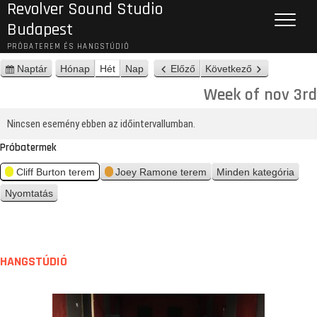
Revolver Sound Studio
Budapest
PRÓBATEREM ÉS HANGSTÚDIÓ
Naptár
Hónap
Hét
Nap
Előző
Következő
n
é
Week of nov 3rd
z
e
Nincsen esemény ebben az időintervallumban.
t
Próbatermek
Cliff Burton terem
Joey Ramone terem
Minden kategória
Nyomtatás
n
é
z
e
t
HANGSTÚDIÓ