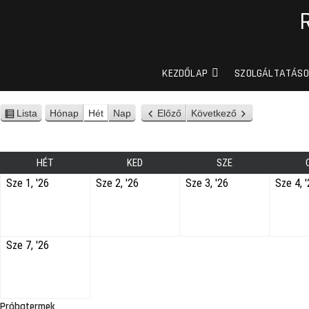
KEZDŐLAP
SZOLGÁLTATÁSO
Lista
Hónap
Hét
Nap
Előző
Következő
n
é
z
e
HÉT
KED
SZE
t
Sze 1, '26
Sze 2, '26
Sze 3, '26
Sze 4, 
Sze 7, '26
Próbatermek