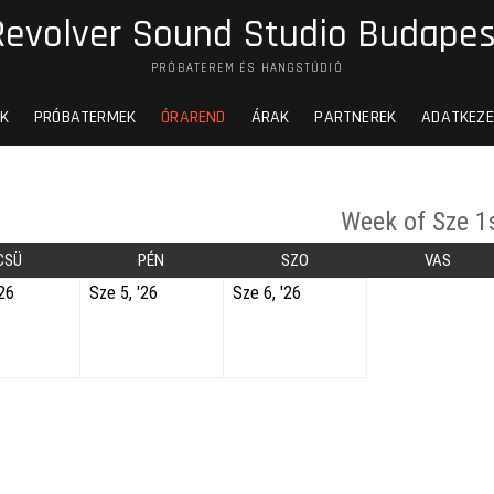
Revolver Sound Studio Budapes
PRÓBATEREM ÉS HANGSTÚDIÓ
K
PRÓBATERMEK
ÓRAREND
ÁRAK
PARTNEREK
ADATKEZE
Week of Sze 1
CSÜ
PÉN
SZO
VAS
'26
Sze 5, '26
Sze 6, '26