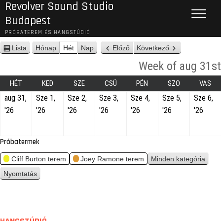
Revolver Sound Studio
Budapest
PRÓBATEREM ÉS HANGSTÚDIÓ
Lista
Hónap
Hét
Nap
Előző
Következő
n
é
Week of aug 31st
z
e
HÉT
KED
SZE
CSÜ
PÉN
SZO
VAS
t
aug 31,
Sze 1,
Sze 2,
Sze 3,
Sze 4,
Sze 5,
Sze 6,
'26
'26
'26
'26
'26
'26
'26
Próbatermek
Cliff Burton terem
Joey Ramone terem
Minden kategória
Nyomtatás
n
é
z
e
t