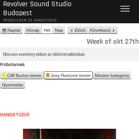
Revolver Sound Studio
Budapest
PRÓBATEREM ÉS HANGSTÚDIÓ
Naptár
Hónap
Hét
Nap
Előző
Következő
n
é
Week of okt 27th
z
e
Nincsen esemény ebben az időintervallumban.
t
Próbatermek
Cliff Burton terem
Joey Ramone terem
Minden kategória
Nyomtatás
n
é
z
e
t
HANGSTÚDIÓ