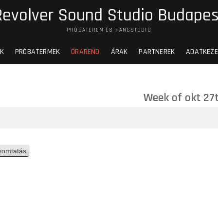
Revolver Sound Studio Budapes
PRÓBATEREM ÉS HANGSTÚDIÓ
K
PRÓBATERMEK
ÓRAREND
ÁRAK
PARTNEREK
ADATKEZE
Week of okt 27
yomtatás
n
é
z
e
t