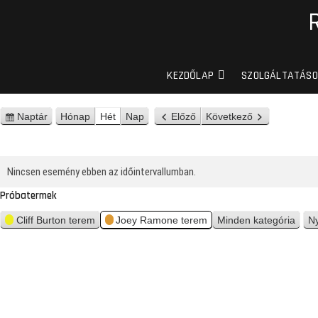
KEZDŐLAP
SZOLGÁLTATÁSO
Naptár
Hónap
Hét
Nap
Előző
Következő
n
é
z
e
Nincsen esemény ebben az időintervallumban.
t
Próbatermek
Cliff Burton terem
Joey Ramone terem
Minden kategória
N