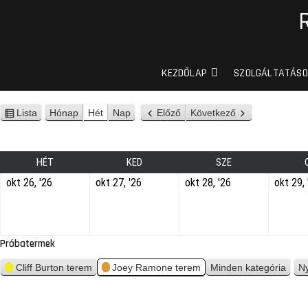
KEZDŐLAP
SZOLGÁLTATÁSO
Lista
Hónap
Hét
Nap
Előző
Következő
n
é
z
e
HÉT
KED
SZE
t
okt 26, '26
okt 27, '26
okt 28, '26
okt 29, 
Próbatermek
Cliff Burton terem
Joey Ramone terem
Minden kategória
N