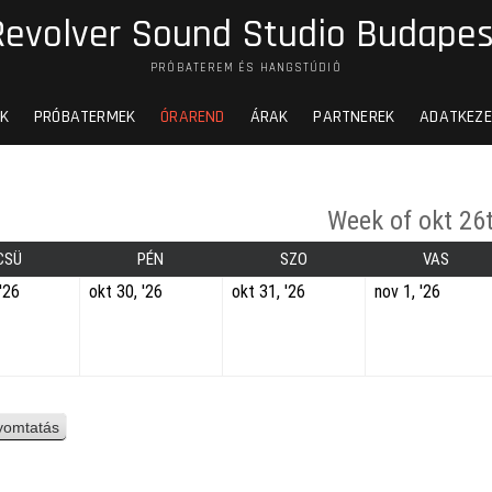
Revolver Sound Studio Budapes
PRÓBATEREM ÉS HANGSTÚDIÓ
K
PRÓBATERMEK
ÓRAREND
ÁRAK
PARTNEREK
ADATKEZE
Week of okt 26
CSÜ
PÉN
SZO
VAS
'26
okt 30, '26
okt 31, '26
nov 1, '26
yomtatás
n
é
z