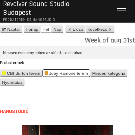
Revolver Sound Studio
Budapest
PRÓBATEREM ÉS HANGSTÚDIÓ
Naptár
Hónap
Hét
Nap
Előző
Következő
n
é
Week of aug 31st
z
e
Nincsen esemény ebben az időintervallumban.
t
Próbatermek
Cliff Burton terem
Joey Ramone terem
Minden kategória
Nyomtatás
n
é
z
e
t
HANGSTÚDIÓ