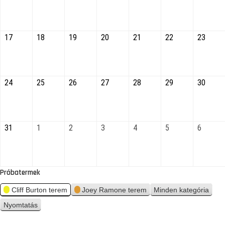
17
18
19
20
21
22
23
24
25
26
27
28
29
30
31
1
2
3
4
5
6
Próbatermek
Cliff Burton terem
Joey Ramone terem
Minden kategória
Nyomtatás
n
é