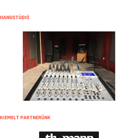
z
e
t
HANGSTÚDIÓ
KIEMELT PARTNERÜNK