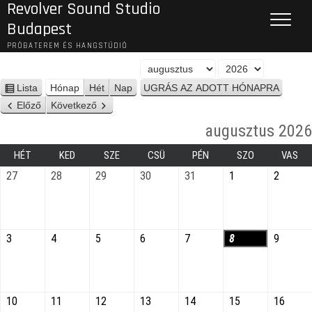
Revolver Sound Studio
Budapest
PRÓBATEREM ÉS HANGSTÚDIÓ
H
É
ó
v
Lista
Hónap
Hét
Nap
n
n
Előző
Következő
é
a
z
augusztus 2026
p
e
t
HÉT
KED
SZE
CSÜ
PÉN
SZO
VAS
27
28
29
30
31
1
2
3
4
5
6
7
8
9
10
11
12
13
14
15
16