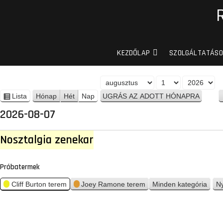
KEZDŐLAP
SZOLGÁLTATÁSO
H
N
É
ó
a
v
Lista
Hónap
Hét
Nap
n
n
p
é
2026-08-07
a
z
p
e
Nosztalgia zenekar
t
Próbatermek
Cliff Burton terem
Joey Ramone terem
Minden kategória
N