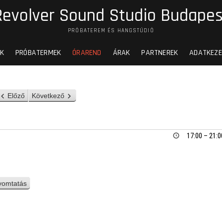
Revolver Sound Studio Budapes
PRÓBATEREM ÉS HANGSTÚDIÓ
K
PRÓBATERMEK
ÓRAREND
ÁRAK
PARTNEREK
ADATKEZE
Előző
Következő
17:00
–
21:0
yomtatás
n
é
z
e