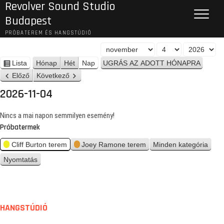
Revolver Sound Studio
Budapest
PRÓBATEREM ÉS HANGSTÚDIÓ
H
N
É
ó
a
v
Lista
Hónap
Hét
Nap
n
n
p
Előző
Következő
é
a
z
2026-11-04
p
e
t
Nincs a mai napon semmilyen esemény!
Próbatermek
Cliff Burton terem
Joey Ramone terem
Minden kategória
Nyomtatás
n
é
z
e
t
HANGSTÚDIÓ