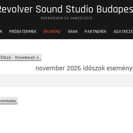
Revolver Sound Studio Budapes
PRÓBATEREM ÉS HANGSTÚDIÓ
K
PRÓBATERMEK
ÓRAREND
ÁRAK
PARTNEREK
ADATKEZE
Előző
Következő
november 2026 időszak esemény
yomtatás
n
é
z
e
t