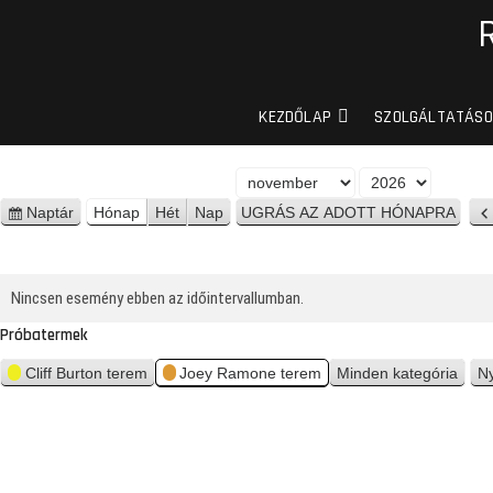
KEZDŐLAP
SZOLGÁLTATÁSO
H
É
ó
v
Naptár
Hónap
Hét
Nap
n
n
é
a
z
p
e
Nincsen esemény ebben az időintervallumban.
t
Próbatermek
Cliff Burton terem
Joey Ramone terem
Minden kategória
N